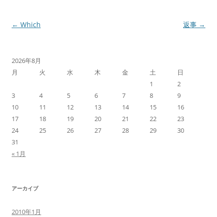
投
←
Which
返事
→
稿
ナ
2026年8月
ビ
月
火
水
木
金
土
日
ゲ
1
2
ー
3
4
5
6
7
8
9
シ
10
11
12
13
14
15
16
17
18
19
20
21
22
23
ョ
24
25
26
27
28
29
30
ン
31
« 1月
アーカイブ
2010年1月