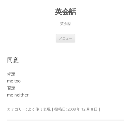
英会話
英会話
コ
メニュー
ン
テ
ン
ツ
へ
同意
ス
キ
ッ
プ
肯定
me too.
否定
me neither
カテゴリー:
よく使う表現
| 投稿日:
2008 年 12 月 8 日
|