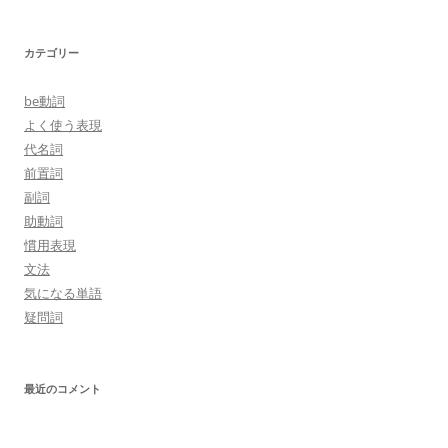
カテゴリー
be動詞
よく使う表現
代名詞
前置詞
副詞
助動詞
慣用表現
文法
気になる単語
疑問詞
最近のコメント